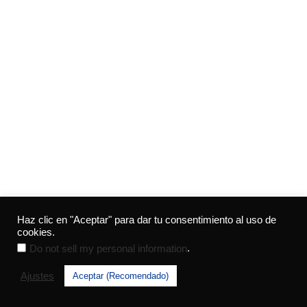
Haz clic en "Aceptar" para dar tu consentimiento al uso de
COOKIES
LEGAL
PRIVACIDAD
cookies.
Essentialelements
2026
, todos los derechos reservados.
.
Do not sell my personal information
Descargo de responsabilidad
Ajustes
Aceptar (Recomendado)