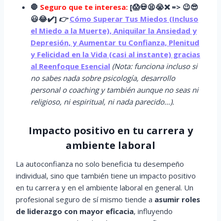
🛑
Seguro que te interesa:
[
😱
💀😫😭
❌ => 😉😎
😃😂✔️]
👉
Cómo Superar Tus Miedos (Incluso
el Miedo a la Muerte), Aniquilar la Ansiedad y
Depresión, y Aumentar tu Confianza, Plenitud
y Felicidad en la Vida (casi al instante) gracias
al Reenfoque Esencial
(Nota: funciona incluso si
no sabes nada sobre psicología, desarrollo
personal o coaching y también aunque no seas ni
religioso, ni espiritual, ni nada parecido…).
Impacto positivo en tu carrera y
ambiente laboral
La autoconfianza no solo beneficia tu desempeño
individual, sino que también tiene un impacto positivo
en tu carrera y en el ambiente laboral en general. Un
profesional seguro de sí mismo tiende a
asumir roles
de liderazgo con mayor eficacia
, influyendo