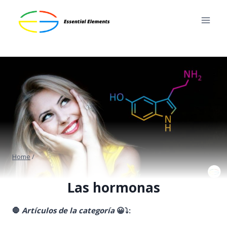
Skip
to
content
Home
/
Las hormonas
🛑
Artículos de la categoría
😀
⤵️
: