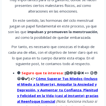
presentes ciertos malestares físicos, así como
alteraciones en las emociones.
En este sentido, las hormonas del ciclo menstrual
juegan un papel fundamental en este proceso, ya que
son las que
impulsan y promueven la menstruación
,
así como la posibilidad de quedar embarazada.
Por tanto, es necesario que conozcas el trabajo de
cada una de ellas, con el objetivo de tener claro qué es
lo que pasa en tu cuerpo durante esta etapa. En el
siguiente post, te contamos todo al respecto.
🛑
Seguro que te interesa:
[
😱
💀😫😭
❌ => 😉😎
😃😂✔️]
👉
Cómo Superar Tus Miedos (Incluso
el Miedo a la Muerte), Aniquilar la Ansiedad y
Depresión, y Aumentar tu Confianza, Plenitud
y Felicidad en la Vida (casi al instante) gracias
al Reenfoque Esencial
(Nota: funciona incluso si