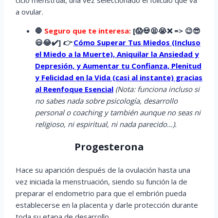
ciclo menstrual, una vez seleccionado el folículo que va
a ovular.
🛑
Seguro que te interesa:
[
😱
💀😫😭
❌ => 😉😎
😃😂✔️]
👉
Cómo Superar Tus Miedos (Incluso
el Miedo a la Muerte), Aniquilar la Ansiedad y
Depresión, y Aumentar tu Confianza, Plenitud
y Felicidad en la Vida (casi al instante) gracias
al Reenfoque Esencial
(Nota: funciona incluso si
no sabes nada sobre psicología, desarrollo
personal o coaching y también aunque no seas ni
religioso, ni espiritual, ni nada parecido…).
Progesterona
Hace su aparición después de la ovulación hasta una
vez iniciada la menstruación, siendo su función la de
preparar el endometrio para que el embrión pueda
establecerse en la placenta y darle protección durante
toda su etapa de desarrollo.