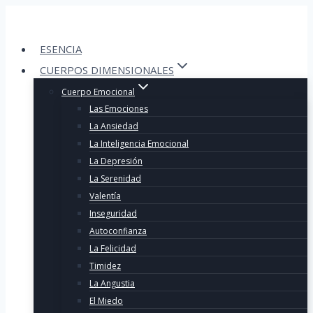
Skip
to
content
ESENCIA
CUERPOS DIMENSIONALES
Cuerpo Emocional
Las Emociones
La Ansiedad
La Inteligencia Emocional
La Depresión
La Serenidad
Valentía
Inseguridad
Autoconfianza
La Felicidad
Timidez
La Angustia
El Miedo