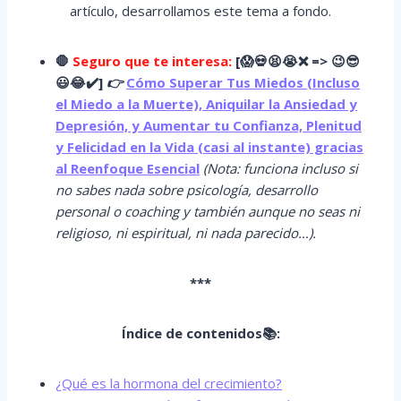
artículo, desarrollamos este tema a fondo.
🛑
Seguro que te interesa:
[
😱
💀😫😭
❌ => 😉😎
😃😂✔️]
👉
Cómo Superar Tus Miedos (Incluso
el Miedo a la Muerte), Aniquilar la Ansiedad y
Depresión, y Aumentar tu Confianza, Plenitud
y Felicidad en la Vida (casi al instante) gracias
al Reenfoque Esencial
(Nota: funciona incluso si
no sabes nada sobre psicología, desarrollo
personal o coaching y también aunque no seas ni
religioso, ni espiritual, ni nada parecido…).
***
Índice de contenidos📚:
¿Qué es la hormona del crecimiento?