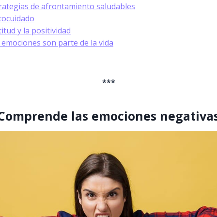
rategias de afrontamiento saludables
tocuidado
titud y la positividad
 emociones son parte de la vida
***
Comprende las emociones negativa