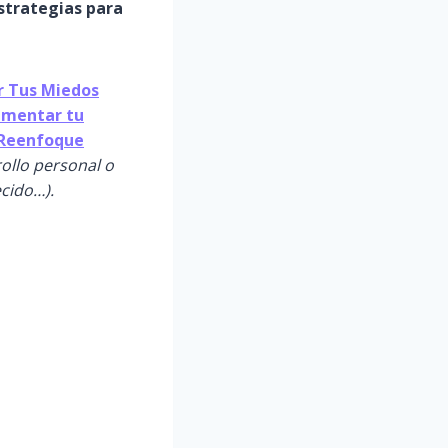
strategias para
 Tus Miedos
Aumentar tu
l Reenfoque
rollo personal o
ecido…).