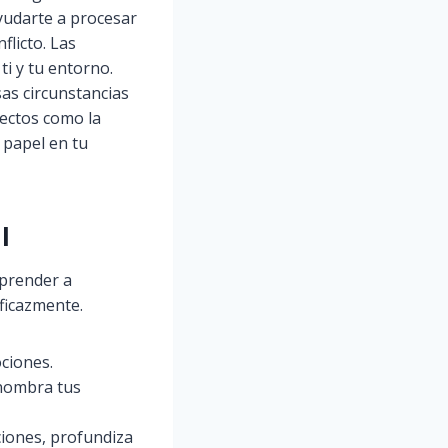
ayudarte a procesar
flicto. Las
ti y tu entorno.
sas circunstancias
pectos como la
 papel en tu
l
aprender a
ficazmente.
ociones.
 nombra tus
ciones, profundiza