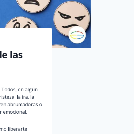
e las
. Todos, en algún
eza, la ira, la
lven abrumadoras o
ar emocional.
ómo liberarte