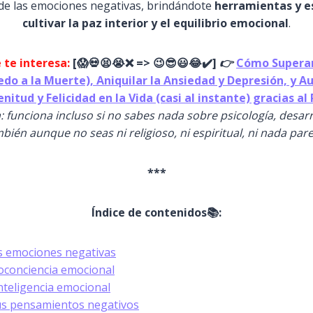
 de las emociones negativas, brindándote
herramientas y e
cultivar la paz interior y el equilibrio emocional
.
 te interesa:
[
😱
💀😫😭
❌ => 😉😎😃😂✔️]
👉
Cómo Superar
iedo a la Muerte), Aniquilar la Ansiedad y Depresión, y 
enitud y Felicidad en la Vida (casi al instante) gracias a
: funciona incluso si no sabes nada sobre psicología, desar
bién aunque no seas ni religioso, ni espiritual, ni nada par
***
Índice de contenidos📚:
 emociones negativas
toconciencia emocional
inteligencia emocional
s pensamientos negativos