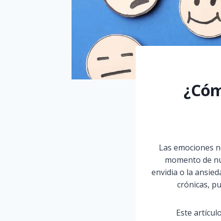
¿Cóm
Las emociones ne
momento de nue
envidia o la ansi
crónicas, pu
Este artícul