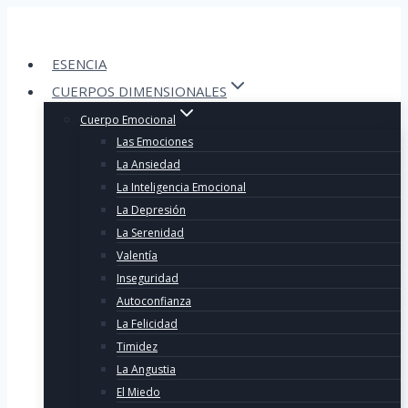
Skip
to
content
ESENCIA
CUERPOS DIMENSIONALES
Cuerpo Emocional
Las Emociones
La Ansiedad
La Inteligencia Emocional
La Depresión
La Serenidad
Valentía
Inseguridad
Autoconfianza
La Felicidad
Timidez
La Angustia
El Miedo