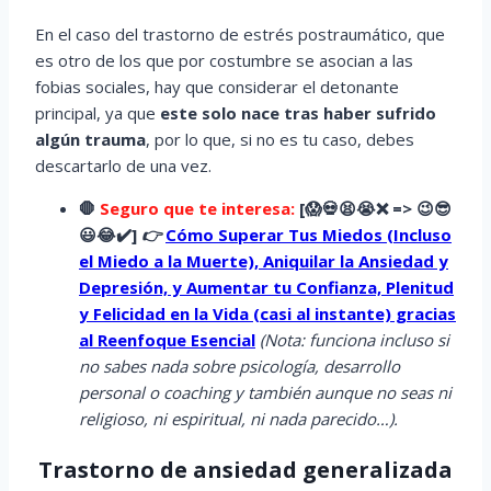
En el caso del trastorno de estrés postraumático, que
es otro de los que por costumbre se asocian a las
fobias sociales, hay que considerar el detonante
principal, ya que
este solo nace tras haber sufrido
algún trauma
, por lo que, si no es tu caso, debes
descartarlo de una vez.
🛑
Seguro que te interesa:
[
😱
💀😫😭
❌ => 😉😎
😃😂✔️]
👉
Cómo Superar Tus Miedos (Incluso
el Miedo a la Muerte), Aniquilar la Ansiedad y
Depresión, y Aumentar tu Confianza, Plenitud
y Felicidad en la Vida (casi al instante) gracias
al Reenfoque Esencial
(Nota: funciona incluso si
no sabes nada sobre psicología, desarrollo
personal o coaching y también aunque no seas ni
religioso, ni espiritual, ni nada parecido…).
Trastorno de ansiedad generalizada