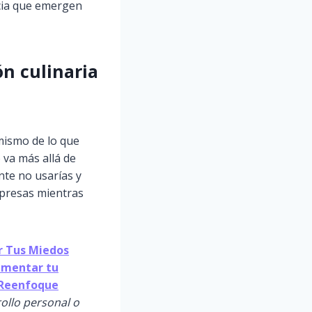
encia que emergen
ón culinaria
mismo de lo que
 va más allá de
te no usarías y
rpresas mientras
 Tus Miedos
Aumentar tu
l Reenfoque
rollo personal o