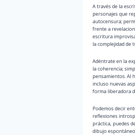
A través de la esc
personajes que rep
autocensura; permit
frente a revelacio
escritura improvis
la complejidad de t
Adéntrate en la exp
la coherencia; sim
pensamientos. Al h
incluso nuevas asp
forma liberadora d
Podemos decir ento
reflexiones introsp
práctica, puedes d
dibujo espontáneo h