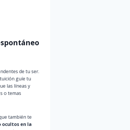
 espontáneo
ndentes de tu ser.
tuición guíe tu
e las líneas y
os o temas
 que también te
ocultos en la