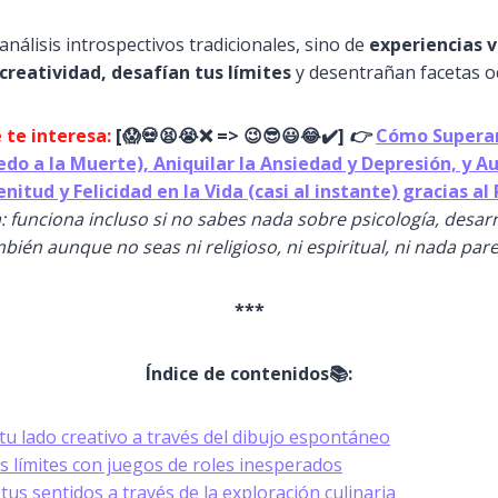
análisis introspectivos tradicionales, sino de
experiencias v
creatividad, desafían tus límites
y desentrañan facetas oc
 te interesa:
[
😱
💀😫😭
❌ => 😉😎😃😂✔️]
👉
Cómo Superar
iedo a la Muerte), Aniquilar la Ansiedad y Depresión, y 
enitud y Felicidad en la Vida (casi al instante) gracias a
: funciona incluso si no sabes nada sobre psicología, desar
bién aunque no seas ni religioso, ni espiritual, ni nada par
***
Índice de contenidos📚:
u lado creativo a través del dibujo espontáneo
s límites con juegos de roles inesperados
tus sentidos a través de la exploración culinaria