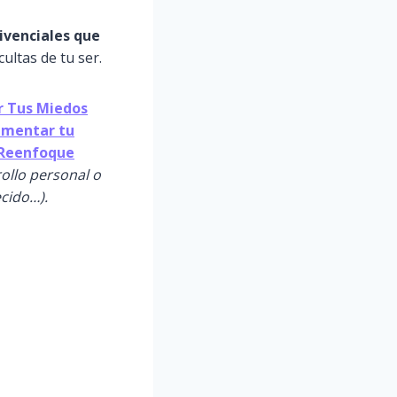
ivenciales que
ultas de tu ser.
 Tus Miedos
Aumentar tu
l Reenfoque
rollo personal o
ecido…).