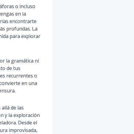
áforas o incluso
tengas en la
drías encontrarte
más profundas. La
nida para explorar
or la gramática ni
sto de tus
es recurrentes o
 convierte en una
ensura.
allá de las
ón y la exploración
eladora. Desde el
tura improvisada,