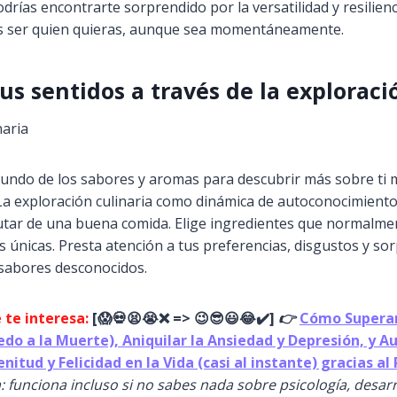
podrías encontrarte sorprendido por la versatilidad y resili
s ser quien quieras, aunque sea momentáneamente.
us sentidos a través de la exploraci
undo de los sabores y aromas para descubrir más sobre ti 
La exploración culinaria como dinámica de autoconocimiento
utar de una buena comida. Elige ingredientes que normalmen
 únicas. Presta atención a tus preferencias, disgustos y so
sabores desconocidos.
 te interesa:
[
😱
💀😫😭
❌ => 😉😎😃😂✔️]
👉
Cómo Superar
iedo a la Muerte), Aniquilar la Ansiedad y Depresión, y 
enitud y Felicidad en la Vida (casi al instante) gracias a
: funciona incluso si no sabes nada sobre psicología, desar