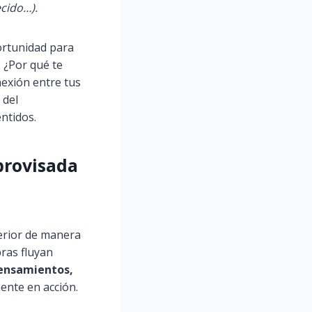
ecido…).
portunidad para
. ¿Por qué te
nexión entre tus
 del
ntidos.
provisada
erior de manera
bras fluyan
pensamientos,
mente en acción.