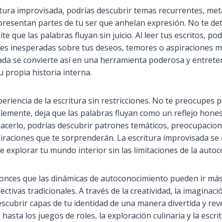
ritura improvisada, podrías descubrir temas recurrentes, met
resentan partes de tu ser que anhelan expresión. No te de
e que las palabras fluyan sin juicio. Al leer tus escritos, po
nes inesperadas sobre tus deseos, temores o aspiraciones 
ada se convierte así en una herramienta poderosa y entrete
u propia historia interna.
eriencia de la escritura sin restricciones. No te preocupes p
plemente, deja que las palabras fluyan como un reflejo hone
acerlo, podrías descubrir patrones temáticos, preocupacion
iraciones que te sorprenderán. La escritura improvisada se
e explorar tu mundo interior sin las limitaciones de la autoc
nces que las dinámicas de autoconocimiento pueden ir más 
ectivas tradicionales. A través de la creatividad, la imaginaci
escubrir capas de tu identidad de una manera divertida y rev
asta los juegos de roles, la exploración culinaria y la escri