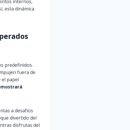
entos internos,
í, esta dinámica
sperados
es predefinidos.
empujen fuera de
 el papel
 mostrará
entas a desafíos
oque divertido del
tras disfrutas del