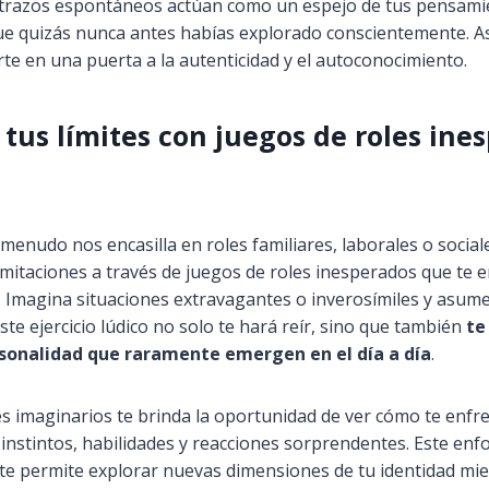
 trazos espontáneos actúan como un espejo de tus pensami
e quizás nunca antes habías explorado conscientemente. As
rte en una puerta a la autenticidad y el autoconocimiento.
 tus límites con juegos de roles ine
 menudo nos encasilla en roles familiares, laborales o social
mitaciones a través de juegos de roles inesperados que te 
. Imagina situaciones extravagantes o inverosímiles y asume
te ejercicio lúdico no solo te hará reír, sino que también
te
rsonalidad que raramente emergen en el día a día
.
es imaginarios te brinda la oportunidad de ver cómo te enfr
o instintos, habilidades y reacciones sorprendentes. Este enf
e permite explorar nuevas dimensiones de tu identidad mien