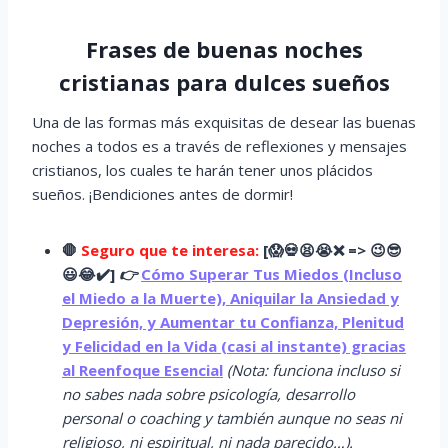
Frases de buenas noches
cristianas para dulces sueños
Una de las formas más exquisitas de desear las buenas
noches a todos es a través de reflexiones y mensajes
cristianos, los cuales te harán tener unos plácidos
sueños. ¡Bendiciones antes de dormir!
🛑
Seguro que te interesa:
[
😱
💀😫😭
❌ => 😉😎
😃😂✔️]
👉
Cómo Superar Tus Miedos (Incluso
el Miedo a la Muerte), Aniquilar la Ansiedad y
Depresión, y Aumentar tu Confianza, Plenitud
y Felicidad en la Vida (casi al instante) gracias
al Reenfoque Esencial
(Nota: funciona incluso si
no sabes nada sobre psicología, desarrollo
personal o coaching y también aunque no seas ni
religioso, ni espiritual, ni nada parecido…).