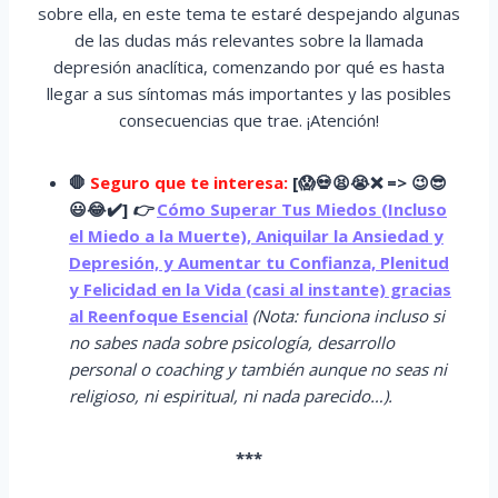
sobre ella, en este tema te estaré despejando algunas
de las dudas más relevantes sobre la llamada
depresión anaclítica, comenzando por qué es hasta
llegar a sus síntomas más importantes y las posibles
consecuencias que trae. ¡Atención!
🛑
Seguro que te interesa:
[
😱
💀😫😭
❌ => 😉😎
😃😂✔️]
👉
Cómo Superar Tus Miedos (Incluso
el Miedo a la Muerte), Aniquilar la Ansiedad y
Depresión, y Aumentar tu Confianza, Plenitud
y Felicidad en la Vida (casi al instante) gracias
al Reenfoque Esencial
(Nota: funciona incluso si
no sabes nada sobre psicología, desarrollo
personal o coaching y también aunque no seas ni
religioso, ni espiritual, ni nada parecido…).
***