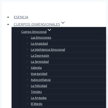
Skip
to
content
ESENCIA
CUERPOS DIMENSIONALES
Cuerpo Emocional
Las Emociones
La Ansiedad
La Inteligencia Emocional
La Depresión
La Serenidad
Valentía
Inseguridad
Autoconfianza
La Felicidad
Timidez
La Angustia
El Miedo