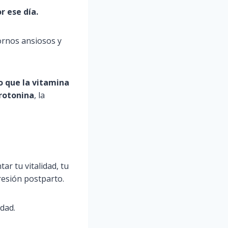
r ese día.
tornos ansiosos y
 que la vitamina
erotonina
, la
r tu vitalidad, tu
resión postparto.
idad.