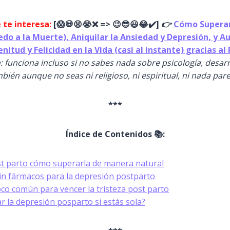
 te interesa:
[
😱
💀😫😭
❌ => 😉😎😃😂✔️]
👉
Cómo Superar
iedo a la Muerte), Aniquilar la Ansiedad y Depresión, y 
enitud y Felicidad en la Vida (casi al instante) gracias a
: funciona incluso si no sabes nada sobre psicología, desar
bién aunque no seas ni religioso, ni espiritual, ni nada par
***
Índice de Contenidos 📚:
t parto cómo superarla de manera natural
in fármacos para la depresión postparto
co común para vencer la tristeza post parto
 la depresión posparto si estás sola?