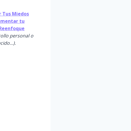
 Tus Miedos
Aumentar tu
l Reenfoque
rollo personal o
ecido…).