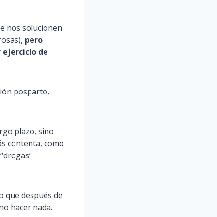
ue nos solucionen
rosas),
pero
 ejercicio de
sión posparto,
argo plazo, sino
ás contenta, como
 “drogas”
to que después de
 no hacer nada.