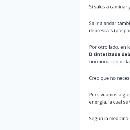
Si sales a caminar 
Salir a andar tamb
depresivos (pospar
Por otro lado, en l
D sintetizada deb
hormona conocida c
Creo que no necesi
Pero veamos alguna
energía, la cual s
Según la medicina e