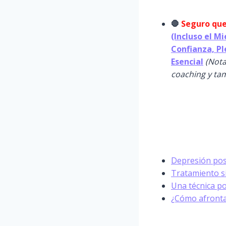
🛑
Seguro que
(Incluso el M
Confianza, Pl
Esencial
(Nota
coaching y tam
Depresión pos
Tratamiento s
Una técnica po
¿Cómo afrontar