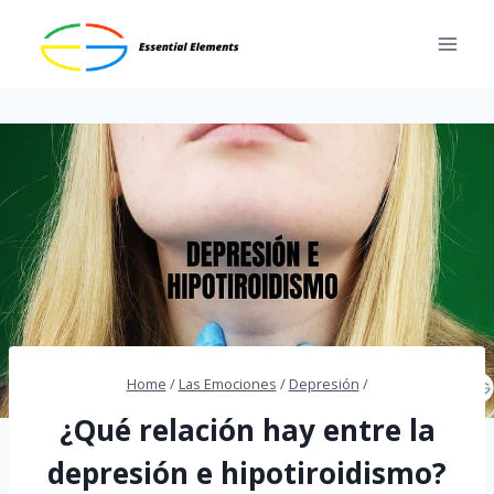
Skip
to
content
Home
/
Las Emociones
/
Depresión
/
¿Qué relación hay entre la
depresión e hipotiroidismo?