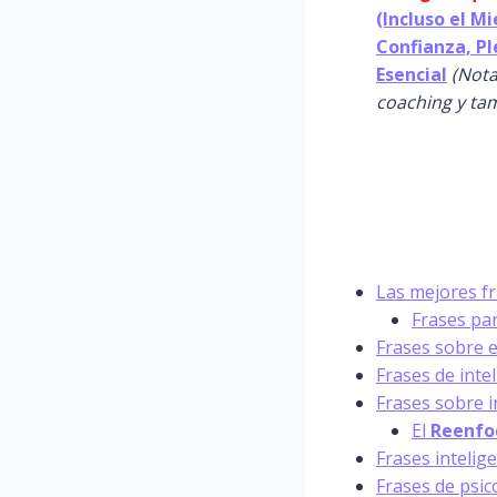
(Incluso el M
Confianza, Pl
Esencial
(Nota
coaching y tam
Las mejores f
Frases pa
Frases sobre 
Frases de inte
Frases sobre i
El
Reenfo
Frases intelig
Frases de psic