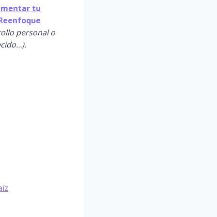
Aumentar tu
l Reenfoque
rollo personal o
ecido…).
aíz