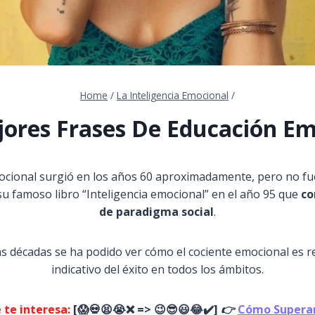
Home
/
La Inteligencia Emocional
/
jores Frases De Educación Em
mocional surgió en los años 60 aproximadamente, pero no fu
u famoso libro “Inteligencia emocional” en el año 95 que
co
de paradigma social
.
as décadas se ha podido ver cómo el cociente emocional es 
indicativo del éxito en todos los ámbitos.
 te interesa:
[
😱
💀😫😭
❌ => 😉😎😃😂✔️]
👉
Cómo Superar