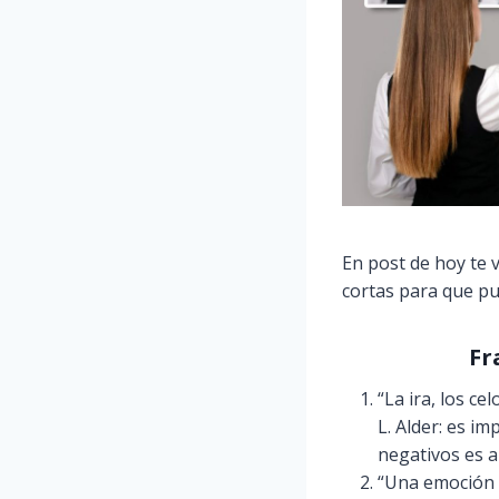
En post de hoy te 
cortas para que pu
Fr
“La ira, los c
L. Alder: es i
negativos es 
“Una emoción n