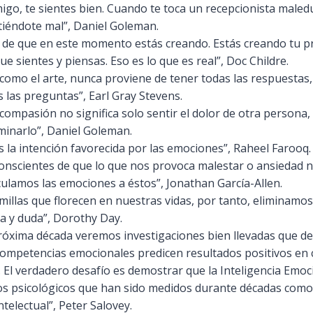
igo, te sientes bien. Cuando te toca un recepcionista male
ntiéndote mal”, Daniel Goleman.
e de que en este momento estás creando. Estás creando tu
e sientes y piensas. Eso es lo que es real”, Doc Childre.
 como el arte, nunca proviene de tener todas las respuestas,
s las preguntas”, Earl Gray Stevens.
compasión no significa solo sentir el dolor de otra persona,
minarlo”, Daniel Goleman.
s la intención favorecida por las emociones”, Raheel Farooq.
onscientes de que lo que nos provoca malestar o ansiedad n
ulamos las emociones a éstos”, Jonathan García-Allen.
illas que florecen en nuestras vidas, por tanto, eliminamos 
dia y duda”, Dorothy Day.
próxima década veremos investigaciones bien llevadas que d
competencias emocionales predicen resultados positivos en c
o. El verdadero desafío es demostrar que la Inteligencia Emo
os psicológicos que han sido medidos durante décadas como 
intelectual”, Peter Salovey.