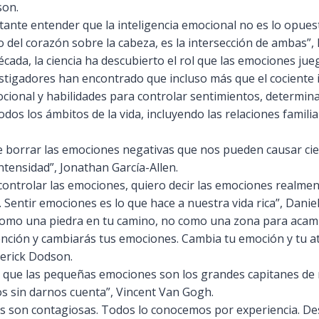
son.
ante entender que la inteligencia emocional no es lo opuesto
fo del corazón sobre la cabeza, es la intersección de ambas”,
década, la ciencia ha descubierto el rol que las emociones ju
estigadores han encontrado que incluso más que el cociente in
cional y habilidades para controlar sentimientos, determin
todos los ámbitos de la vida, incluyendo las relaciones famili
e borrar las emociones negativas que nos pueden causar cie
intensidad”, Jonathan García-Allen.
ontrolar las emociones, quiero decir las emociones realmen
. Sentir emociones es lo que hace a nuestra vida rica”, Dani
 como una piedra en tu camino, no como una zona para acam
ención y cambiarás tus emociones. Cambia tu emoción y tu a
derick Dodson.
 que las pequeñas emociones son los grandes capitanes de 
s sin darnos cuenta”, Vincent Van Gogh.
s son contagiosas. Todos lo conocemos por experiencia. D