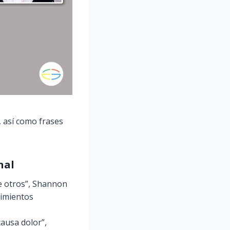
, así como frases
nal
de otros”, Shannon
timientos
ausa dolor”,