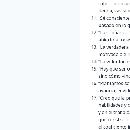
café con un am
tienda, vas si
“Sé conscient
basado en lo qu
“La confianza,
abierto a toda
“La verdadera 
motivado a eli
“La voluntad e
“Hay que ser c
sino cómo vinc
“Plantamos sem
avaricia, envi
“Creo que la 
habilidades y 
y en el trabaj
que construct
el coeficiente 