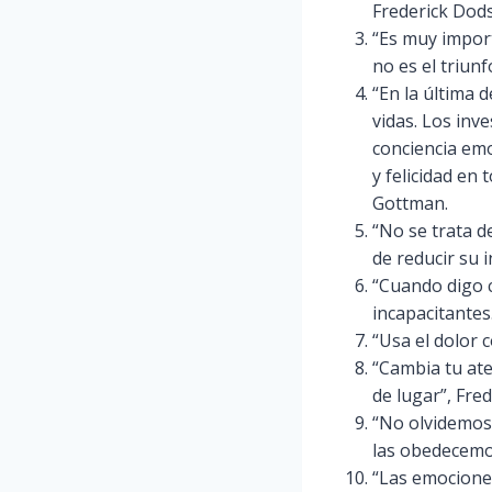
Frederick Dod
“Es muy import
no es el triun
“En la última 
vidas. Los inv
conciencia emo
y felicidad en 
Gottman.
“No se trata d
de reducir su 
“Cuando digo c
incapacitantes
“Usa el dolor
“Cambia tu at
de lugar”, Fre
“No olvidemos
las obedecemo
“Las emocione