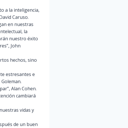
 a la inteligencia,
 David Caruso.
egan en nuestras
telectual, la
arán nuestro éxito
ares”, John
rtos hechos, sino
te estresantes e
el Goleman.
par”, Alan Cohen.
tención cambiará
nuestras vidas y
espués de un buen