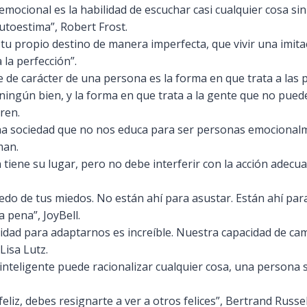
emocional es la habilidad de escuchar casi cualquier cosa si
autoestima”, Robert Frost.
r tu propio destino de manera imperfecta, que vivir una imitac
 la perfección”.
ce de carácter de una persona es la forma en que trata a las
ingún bien, y la forma en que trata a la gente que no pued
ren.
na sociedad que no nos educa para ser personas emocionalm
man.
tiene su lugar, pero no debe interferir con la acción adecu
do de tus miedos. No están ahí para asustar. Están ahí par
a pena”, JoyBell.
idad para adaptarnos es increíble. Nuestra capacidad de ca
Lisa Lutz.
nteligente puede racionalizar cualquier cosa, una persona sa
feliz, debes resignarte a ver a otros felices”, Bertrand Russel