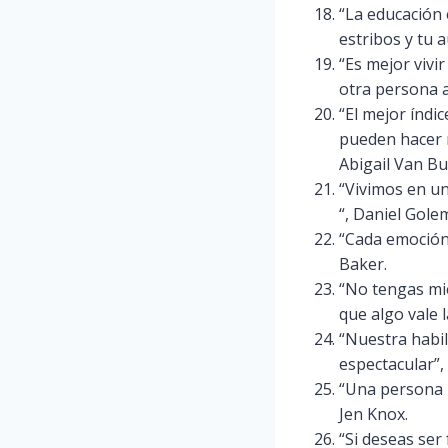
“La educación 
estribos y tu 
“Es mejor vivi
otra persona a
“El mejor índi
pueden hacer n
Abigail Van Bu
“Vivimos en u
“, Daniel Gole
“Cada emoción 
Baker.
“No tengas mie
que algo vale l
“Nuestra habil
espectacular”, 
“Una persona i
Jen Knox.
“Si deseas ser 