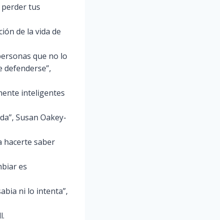
n perder tus
ión de la vida de
 personas que no lo
e defenderse”,
ente inteligentes
ada”, Susan Oakey-
a hacerte saber
mbiar es
bia ni lo intenta”,
l.