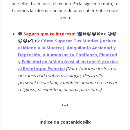
que ellos traen para el mundo. En la siguiente nota, te
traemos la información que deseas saber sobre este
tema.
🛑
Seguro que te interesa:
[
😱
💀😫😭
❌ => 😉😎
😃😂✔️]
👉
Cómo Superar Tus Miedos (Incluso
el Miedo a la Muerte), Aniquilar la Ansiedad y
Depresión, y Aumentar tu Confianza, Plenitud
y Felicidad en la Vida (casi al instante) gracias
al Reenfoque Esencial
(Nota: funciona incluso si
no sabes nada sobre psicología, desarrollo
personal o coaching y también aunque no seas ni
religioso, ni espiritual, ni nada parecido…).
***
Índice de contenidos📚: