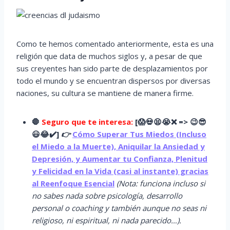
Como te hemos comentado anteriormente, esta es una
religión que data de muchos siglos y, a pesar de que
sus creyentes han sido parte de desplazamientos por
todo el mundo y se encuentran dispersos por diversas
naciones, su cultura se mantiene de manera firme.
🛑
Seguro que te interesa:
[
😱
💀😫😭
❌ => 😉😎
😃😂✔️]
👉
Cómo Superar Tus Miedos (Incluso
el Miedo a la Muerte), Aniquilar la Ansiedad y
Depresión, y Aumentar tu Confianza, Plenitud
y Felicidad en la Vida (casi al instante) gracias
al Reenfoque Esencial
(Nota: funciona incluso si
no sabes nada sobre psicología, desarrollo
personal o coaching y también aunque no seas ni
religioso, ni espiritual, ni nada parecido…).