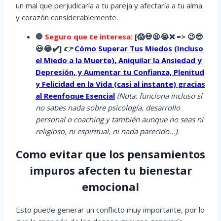
un mal que perjudicaría a tu pareja y afectaría a tu alma
y corazón considerablemente.
🛑
Seguro que te interesa:
[
😱
💀😫😭
❌ => 😉😎
😃😂✔️]
👉
Cómo Superar Tus Miedos (Incluso
el Miedo a la Muerte), Aniquilar la Ansiedad y
Depresión, y Aumentar tu Confianza, Plenitud
y Felicidad en la Vida (casi al instante) gracias
al Reenfoque Esencial
(Nota: funciona incluso si
no sabes nada sobre psicología, desarrollo
personal o coaching y también aunque no seas ni
religioso, ni espiritual, ni nada parecido…).
Como evitar que los pensamientos
impuros afecten tu bienestar
emocional
Esto puede generar un conflicto muy importante, por lo