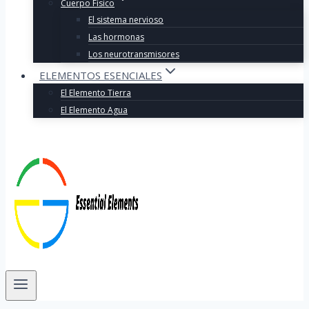
Cuerpo Físico
El sistema nervioso
Las hormonas
Los neurotransmisores
ELEMENTOS ESENCIALES
El Elemento Tierra
El Elemento Agua