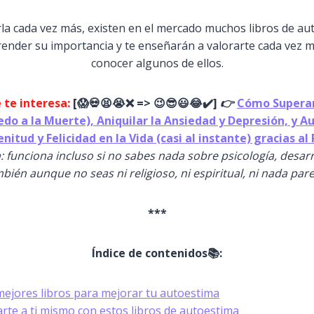
rla cada vez más, existen en el mercado muchos libros de au
nder su importancia y te enseñarán a valorarte cada vez m
conocer algunos de ellos.
 te interesa:
[
😱
💀😫😭
❌ => 😉😎😃😂✔️]
👉
Cómo Superar
iedo a la Muerte), Aniquilar la Ansiedad y Depresión, y 
enitud y Felicidad en la Vida (casi al instante) gracias a
: funciona incluso si no sabes nada sobre psicología, desar
bién aunque no seas ni religioso, ni espiritual, ni nada par
***
Índice de contenidos📚:
mejores libros para mejorar tu autoestima
te a ti mismo con estos libros de autoestima