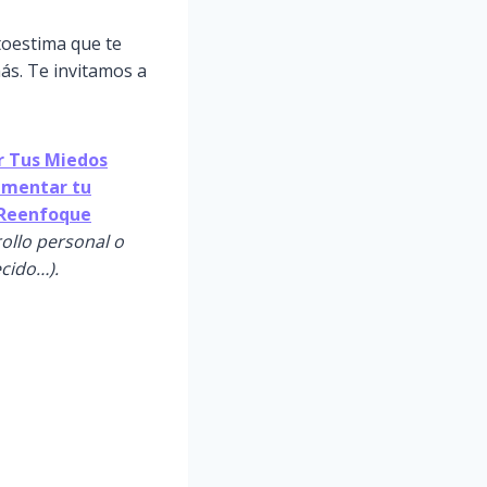
toestima que te
ás. Te invitamos a
 Tus Miedos
Aumentar tu
l Reenfoque
rollo personal o
ecido…).