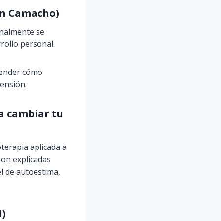
bén Camacho)
onalmente se
rollo personal.
prender cómo
rensión.
a cambiar tu
oterapia aplicada a
son explicadas
el de autoestima,
l)