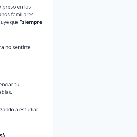
o preso en los
anos familiares
cluye que
“siempre
ra no sentirte
enciar tu
ablas.
nzando a estudiar
s)