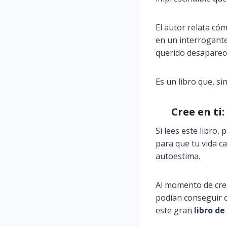
El autor relata có
en un interrogante
querido desaparec
Es un libro que, si
Cree en ti
Si lees este libro,
para que tu vida c
autoestima.
Al momento de crea
podían conseguir c
este gran
libro d