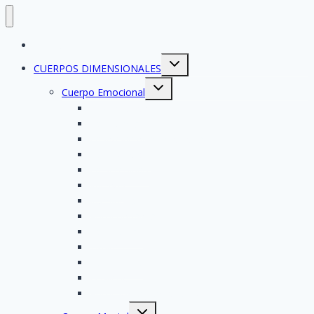
ESENCIA
Toggle
CUERPOS DIMENSIONALES
child
menu
Toggle
Cuerpo Emocional
child
menu
Las Emociones
La Ansiedad
La Inteligencia Emocional
La Depresión
La Serenidad
Valentía
Inseguridad
Autoconfianza
La Felicidad
Timidez
La Angustia
El Miedo
Autoestima y amor propio
Toggle