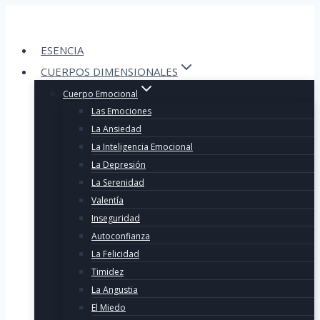
Skip
to
content
ESENCIA
CUERPOS DIMENSIONALES
Cuerpo Emocional
Las Emociones
La Ansiedad
La Inteligencia Emocional
La Depresión
La Serenidad
Valentía
Inseguridad
Autoconfianza
La Felicidad
Timidez
La Angustia
El Miedo