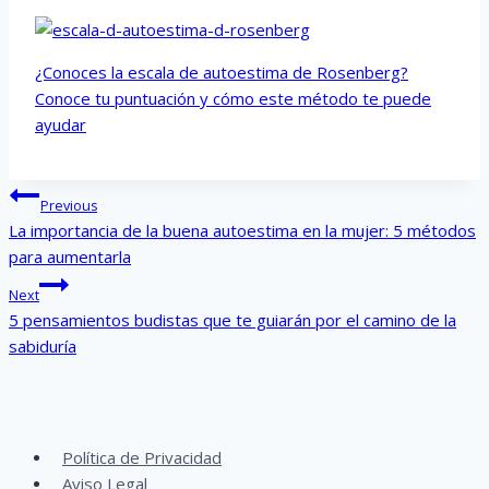
¿Conoces la escala de autoestima de Rosenberg?
Conoce tu puntuación y cómo este método te puede
ayudar
Post
Previous
navigation
La importancia de la buena autoestima en la mujer: 5 métodos
para aumentarla
Next
5 pensamientos budistas que te guiarán por el camino de la
sabiduría
Política de Privacidad
Aviso Legal