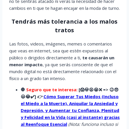
no te sentirás atacado ni verás la necesidad de hacer
cambios en ti que te hagan encajar en la moda de turno.
Tendrás más tolerancia a los malos
tratos
Las fotos, videos, imágenes, memes o comentarios
que veas en internet, sea que estén expuestos al
público o dirigidos directamente a ti,
te causarán un
menor impacto
, ya que serás consciente de que el
mundo digital no está directamente relacionado con el
físico a un grado tan intenso.
🛑
Seguro que te interesa:
[
😱
💀😫😭
❌ => 😉😎
😃😂✔️]
👉
Cómo Superar Tus Miedos (Incluso
el Miedo a la Muerte), Aniquilar la Ansiedad y
Depresión, y Aumentar tu Confianza, Plenitud
y Felicidad en la Vida (casi al instante) gracias
al Reenfoque Esencial
(Nota: funciona incluso si