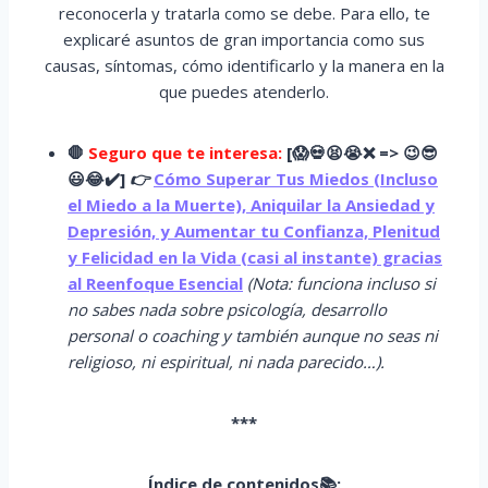
reconocerla y tratarla como se debe. Para ello, te
explicaré asuntos de gran importancia como sus
causas, síntomas, cómo identificarlo y la manera en la
que puedes atenderlo.
🛑
Seguro que te interesa:
[
😱
💀😫😭
❌ => 😉😎
😃😂✔️]
👉
Cómo Superar Tus Miedos (Incluso
el Miedo a la Muerte), Aniquilar la Ansiedad y
Depresión, y Aumentar tu Confianza, Plenitud
y Felicidad en la Vida (casi al instante) gracias
al Reenfoque Esencial
(Nota: funciona incluso si
no sabes nada sobre psicología, desarrollo
personal o coaching y también aunque no seas ni
religioso, ni espiritual, ni nada parecido…).
***
Índice de contenidos📚: