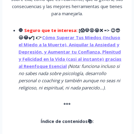
consecuencias y las mejores herramientas que tienes
para manejarla.
🛑
Seguro que te interesa:
[
😱
💀😫😭
❌ => 😉😎
😃😂✔️]
👉
Cómo Superar Tus Miedos (Incluso
el Miedo a la Muerte), Aniquilar la Ansiedad y
Depresión, y Aumentar tu Confianza, Plenitud
y Felicidad en la Vida (casi al instante) gracias
al Reenfoque Esencial
(Nota: funciona incluso si
no sabes nada sobre psicología, desarrollo
personal o coaching y también aunque no seas ni
religioso, ni espiritual, ni nada parecido…).
***
Índice de contenidos📚: