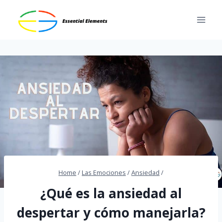
Skip
to
content
Home
/
Las Emociones
/
Ansiedad
/
¿Qué es la ansiedad al
despertar y cómo manejarla?