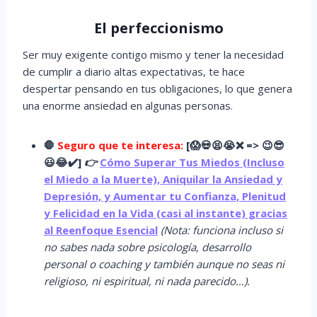
El perfeccionismo
Ser muy exigente contigo mismo y tener la necesidad
de cumplir a diario altas expectativas, te hace
despertar pensando en tus obligaciones, lo que genera
una enorme ansiedad en algunas personas.
🛑
Seguro que te interesa:
[
😱
💀😫😭
❌ => 😉😎
😃😂✔️]
👉
Cómo Superar Tus Miedos (Incluso
el Miedo a la Muerte), Aniquilar la Ansiedad y
Depresión, y Aumentar tu Confianza, Plenitud
y Felicidad en la Vida (casi al instante) gracias
al Reenfoque Esencial
(Nota: funciona incluso si
no sabes nada sobre psicología, desarrollo
personal o coaching y también aunque no seas ni
religioso, ni espiritual, ni nada parecido…).