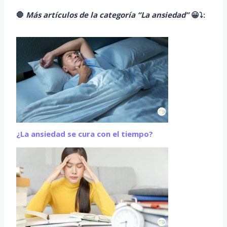
🛑
Más artículos de la categoría “La ansiedad”
😀
⤵️
:
¿La ansiedad se cura con el tiempo?