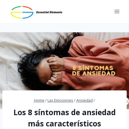
Skip
to
content
Home
/
Las Emociones
/
Ansiedad
/
Los 8 síntomas de ansiedad
más característicos