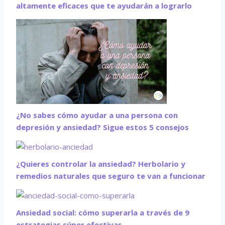
altamente eficaces que te ayudarán a lograrlo
¿No sabes cómo ayudar a una persona con
depresión y ansiedad? Sigue estos 5 consejos
¿Quieres controlar la ansiedad? Herbolario y
remedios naturales que seguro te van a funcionar
Ansiedad social: cómo superarla a través de 9
estrategias súper efectivas