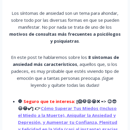
Los síntomas de ansiedad son un tema para ahondar,
sobre todo por las diversas formas en que se pueden
manifestar. No por nada se trata de uno de los
motivos de consultas más frecuentes a psicólogos
y psiquiatras
.
En este post te hablaremos sobre los
8 síntomas de
ansiedad más característicos
, aquellos que, si los
padeces, es muy probable que estés viviendo tipo de
emoción que a tantas personas preocupa. ¡Sigue
leyendo y quítate todas las dudas!
🛑
Seguro que te interesa:
[
😱
💀😫😭
❌ => 😉😎
😃😂✔️]
👉
Cómo Superar Tus Miedos (Incluso
el Miedo a la Muerte), Aniquilar la Ansiedad y
Depresión, y Aumentar tu Confianza, Plenitud
y Felicidad en la Vida (casi al instante) gracias