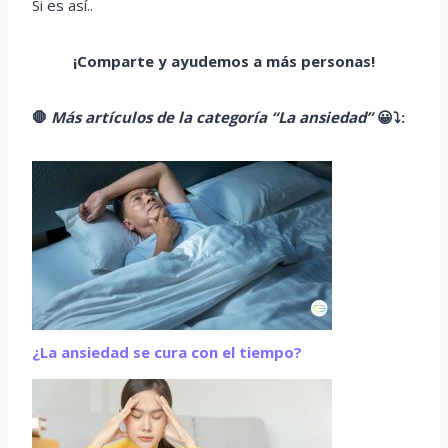
Si es así..
¡Comparte y ayudemos a más personas!
🛑
Más artículos de la categoría “La ansiedad”
😀
⤵️
:
¿La ansiedad se cura con el tiempo?