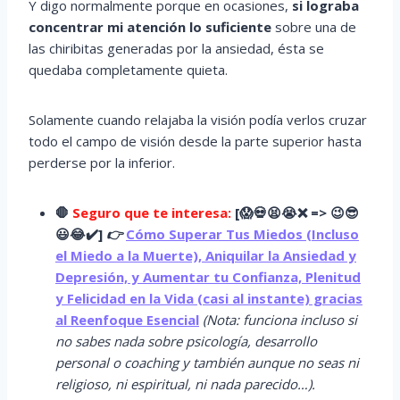
Y digo normalmente porque en ocasiones,
si lograba
concentrar mi atención lo suficiente
sobre una de
las chiribitas generadas por la ansiedad, ésta se
quedaba completamente quieta.
Solamente cuando relajaba la visión podía verlos cruzar
todo el campo de visión desde la parte superior hasta
perderse por la inferior.
🛑
Seguro que te interesa:
[
😱
💀😫😭
❌ => 😉😎
😃😂✔️]
👉
Cómo Superar Tus Miedos (Incluso
el Miedo a la Muerte), Aniquilar la Ansiedad y
Depresión, y Aumentar tu Confianza, Plenitud
y Felicidad en la Vida (casi al instante) gracias
al Reenfoque Esencial
(Nota: funciona incluso si
no sabes nada sobre psicología, desarrollo
personal o coaching y también aunque no seas ni
religioso, ni espiritual, ni nada parecido…).