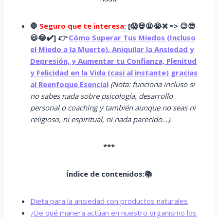
🛑
Seguro que te interesa:
[
😱
💀😫😭
❌ => 😉😎
😃😂✔️]
👉
Cómo Superar Tus Miedos (Incluso
el Miedo a la Muerte), Aniquilar la Ansiedad y
Depresión, y Aumentar tu Confianza, Plenitud
y Felicidad en la Vida (casi al instante) gracias
al Reenfoque Esencial
(Nota: funciona incluso si
no sabes nada sobre psicología, desarrollo
personal o coaching y también aunque no seas ni
religioso, ni espiritual, ni nada parecido…).
***
Índice de contenidos:📚
Dieta para la ansiedad con productos naturales
¿De qué manera actúan en nuestro organismo los