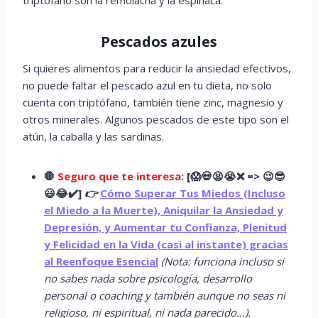
Pescados azules
Si quieres alimentos para reducir la ansiedad efectivos,
no puede faltar el pescado azul en tu dieta, no solo
cuenta con triptófano, también tiene zinc, magnesio y
otros minerales. Algunos pescados de este tipo son el
atún, la caballa y las sardinas.
🛑
Seguro que te interesa:
[
😱
💀😫😭
❌ => 😉😎
😃😂✔️]
👉
Cómo Superar Tus Miedos (Incluso
el Miedo a la Muerte), Aniquilar la Ansiedad y
Depresión, y Aumentar tu Confianza, Plenitud
y Felicidad en la Vida (casi al instante) gracias
al Reenfoque Esencial
(Nota: funciona incluso si
no sabes nada sobre psicología, desarrollo
personal o coaching y también aunque no seas ni
religioso, ni espiritual, ni nada parecido…).