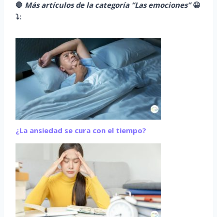
🛑
Más artículos de la categoría “Las emociones”
😀
⤵️
:
¿La ansiedad se cura con el tiempo?