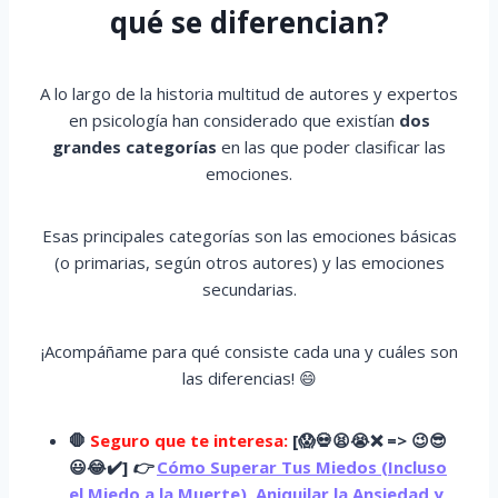
qué se diferencian?
A lo largo de la historia multitud de autores y expertos
en psicología han considerado que existían
dos
grandes categorías
en las que poder clasificar las
emociones.
Esas principales categorías son las emociones básicas
(o primarias, según otros autores) y las emociones
secundarias.
¡Acompáñame para qué consiste cada una y cuáles son
las diferencias! 😄
🛑
Seguro que te interesa:
[
😱
💀😫😭
❌ => 😉😎
😃😂✔️]
👉
Cómo Superar Tus Miedos (Incluso
el Miedo a la Muerte), Aniquilar la Ansiedad y